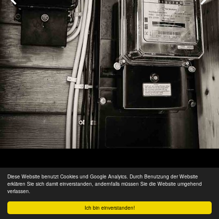
Diese Website benutzt Cookies und Google Analyics. Durch Benutzung der Website
erklären Sie sich damit einverstanden, andernfalls müssen Sie die Website umgehend
verlassen.
Heiko Symann
/
Das Haus meiner Eltern - Erinnerungen
/ 13 von
28
Ich bin einverstanden!
Bildunterschrift anzeigen